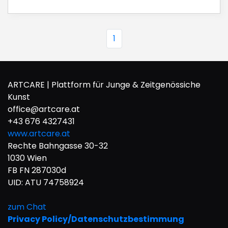
1
ARTCARE | Plattform für Junge & Zeitgenössiche
Kunst
office@artcare.at
+43 676 4327431
www.artcare.at
Rechte Bahngasse 30-32
1030 Wien
FB FN 287030d
UID: ATU 74758924
zum Chat
Privacy Policy/Datenschutzbestimmung