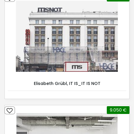
Elisabeth Grübl, IT IS_IT IS NOT
9.050 €