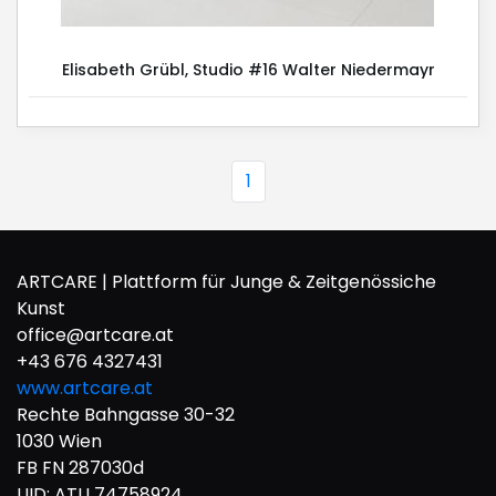
Elisabeth Grübl, Studio #16 Walter Niedermayr
1
ARTCARE | Plattform für Junge & Zeitgenössiche
Kunst
office@artcare.at
+43 676 4327431
www.artcare.at
Rechte Bahngasse 30-32
1030 Wien
FB FN 287030d
UID: ATU 74758924