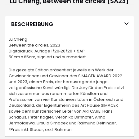
Lu Cheng, Between the circles [SA23]
BESCHREIBUNG
Lu Cheng
Between the circles, 2023
Digitaldruck, Auflage 1/20‐20/20 + 5AP
50cm x 65cm, signiert und nummeriert
Die gezeigte Edition präsentiert jeweils ein Werk der
Gewinnerinnen und Gewinner des SIMACEK AWARD 2022
und 2023, einem Preis, der herausragende junge,
zeitgenössische Kunst würdigt. Die Jury für den Preis setzt
sich zusammen aus renommierten Künstlern und
Professoren von vier Kunstuniversitäten in Österreich und
Deutschland, der Eigentümerin des Art House SIMACEK
sowie dem künstlerischen Leiter von ARTCARE: Hans
Schabus, Peter Kogler, Veronika Dirnhofer, Anna
Jermolaewa, Ursula Simacek und Raimund Deininger.
*Preis inkl. Steuer, exkl. Rahmen