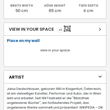
BREITE WIDTH
HÖHE HEIGHT
TIEFE DEPTH
50 cm
65 cm
4 cm
VIEW IN YOUR SPACE
AR
Place on my wall
view in your space
ARTIST
Julius Deutschbauer, geboren 1961 in Klagenfurt, Österreich,
ist ein vielseitiger Künstler, Performer und Autor, der in Wien
lebt und arbeitet. Seit 1997 betreibt er die "Bibliothek
ungelesener Bücher", ein fortlaufendes Projekt, das
ungelesene Werke sammelt und präsentiert. WIKIPEDIA – DIE