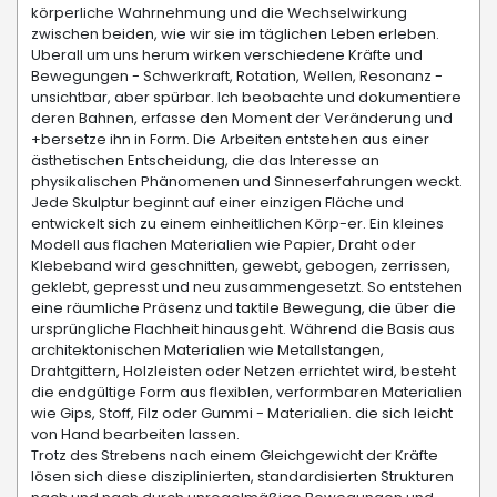
körperliche Wahrnehmung und die Wechselwirkung
zwischen beiden, wie wir sie im täglichen Leben erleben.
Uberall um uns herum wirken verschiedene Kräfte und
Bewegungen - Schwerkraft, Rotation, Wellen, Resonanz -
unsichtbar, aber spürbar. Ich beobachte und dokumentiere
deren Bahnen, erfasse den Moment der Veränderung und
+bersetze ihn in Form. Die Arbeiten entstehen aus einer
ästhetischen Entscheidung, die das Interesse an
physikalischen Phänomenen und Sinneserfahrungen weckt.
Jede Skulptur beginnt auf einer einzigen Fläche und
entwickelt sich zu einem einheitlichen Körp-er. Ein kleines
Modell aus flachen Materialien wie Papier, Draht oder
Klebeband wird geschnitten, gewebt, gebogen, zerrissen,
geklebt, gepresst und neu zusammengesetzt. So entstehen
eine räumliche Präsenz und taktile Bewegung, die über die
ursprüngliche Flachheit hinausgeht. Während die Basis aus
architektonischen Materialien wie Metallstangen,
Drahtgittern, Holzleisten oder Netzen errichtet wird, besteht
die endgültige Form aus flexiblen, verformbaren Materialien
wie Gips, Stoff, Filz oder Gummi - Materialien. die sich leicht
von Hand bearbeiten lassen.
Trotz des Strebens nach einem Gleichgewicht der Kräfte
lösen sich diese disziplinierten, standardisierten Strukturen