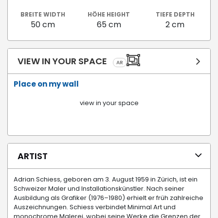
BREITE WIDTH
HÖHE HEIGHT
TIEFE DEPTH
50 cm
65 cm
2 cm
VIEW IN YOUR SPACE
AR
Place on my wall
view in your space
ARTIST
Adrian Schiess, geboren am 3. August 1959 in Zürich, ist ein
Schweizer Maler und Installationskünstler. Nach seiner
Ausbildung als Grafiker (1976–1980) erhielt er früh zahlreiche
Auszeichnungen. Schiess verbindet Minimal Art und
monochrome Malerei, wobei seine Werke die Grenzen der