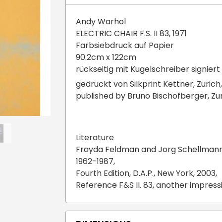
Andy Warhol
ELECTRIC CHAIR F.S. II 83, 1971
Farbsiebdruck auf Papier
90.2cm x 122cm
rückseitig mit Kugelschreiber signie
gedruckt von Silkprint Kettner, Zurich
published by Bruno Bischofberger, Zur
Literature
Frayda Feldman and Jorg Schellmann,
1962-1987,
Fourth Edition, D.A.P., New York, 2003,
Reference F&S II. 83, another impress