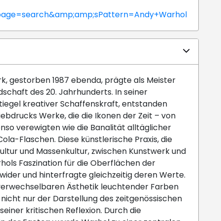
hp?page=search&amp;amp;sPattern=Andy+Warhol
k, gestorben 1987 ebenda, prägte als Meister
dschaft des 20. Jahrhunderts. In seiner
iegel kreativer Schaffenskraft, entstanden
ebdrucks Werke, die die Ikonen der Zeit – von
nso verewigten wie die Banalität alltäglicher
ola-Flaschen. Diese künstlerische Praxis, die
ltur und Massenkultur, zwischen Kunstwerk und
ols Faszination für die Oberflächen der
der und hinterfragte gleichzeitig deren Werte.
nverwechselbaren Ästhetik leuchtender Farben
nicht nur der Darstellung des zeitgenössischen
einer kritischen Reflexion. Durch die