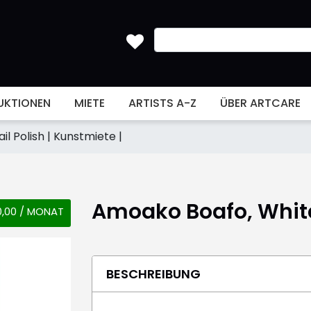
UKTIONEN
MIETE
ARTISTS A-Z
ÜBER ARTCARE
l Polish | Kunstmiete |
Amoako Boafo, White 
,00 / MONAT
BESCHREIBUNG