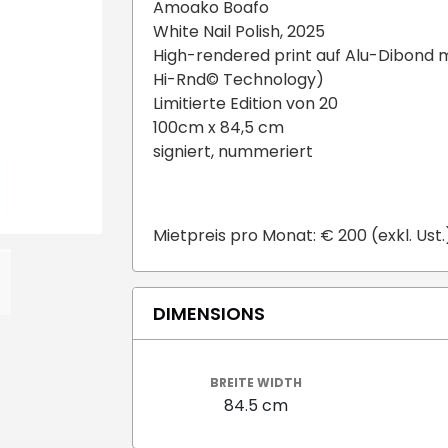
Amoako Boafo
White Nail Polish, 2025
High-rendered print auf Alu-Dibon
Hi-Rnd© Technology)
Limitierte Edition von 20
100cm x 84,5 cm
signiert, nummeriert
Mietpreis pro Monat: € 200 (exkl. Ust.
DIMENSIONS
BREITE WIDTH
84.5 cm