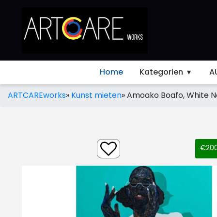
Home
Kategorien
A
ARTCAREworks
»
Kunst mieten
»
Amoako Boafo, White Nai
€200