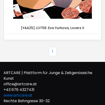
[YAA25] LOT56: Eva Yurkova, Lovers II
1
ARTCARE | Plattform für Junge & Zeitgenössiche
Kunst
office@artcare.at
+43 676 4327431
www.artcare.at
Rechte Bahngasse 30-32