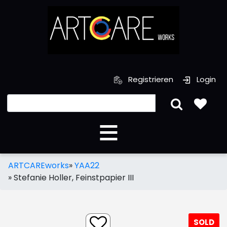
Registrieren
Login
ARTCAREworks
»
YAA22
»
Stefanie Holler, Feinstpapier III
SOLD