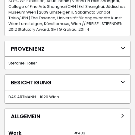
SO-OWE Exhibition, Acud, Berlin | Vienna in Exile Shanghai,
College of Fine Arts Shanghai/CHN | Exil Shanghai, Jüdisches
Museum Wien | 2009 umsteigen II, Sakamoto School
Tokio/JPN | The Essence, Universität für angewandte Kunst
Wien | umsteigen, Künstlerhaus, Wien // PREISE | STIPENDIEN:
2012 Statutory Award, SMTG Krakau; 2011 4
PROVENIENZ
Stefanie Holler
BESICHTIGUNG
DAS ARTMANN - 1020 Wien
ALLGEMEIN
Work
#433