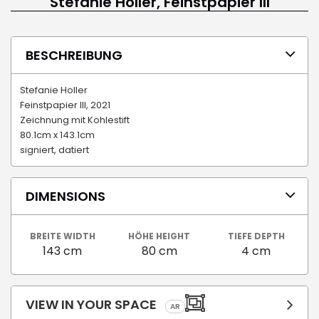
Stefanie Holler, Feinstpapier III
BESCHREIBUNG
Stefanie Holler
Feinstpapier III, 2021
Zeichnung mit Kohlestift
80.1cm x 143.1cm
signiert, datiert
DIMENSIONS
BREITE WIDTH
HÖHE HEIGHT
TIEFE DEPTH
143 cm
80 cm
4 cm
VIEW IN YOUR SPACE
AR