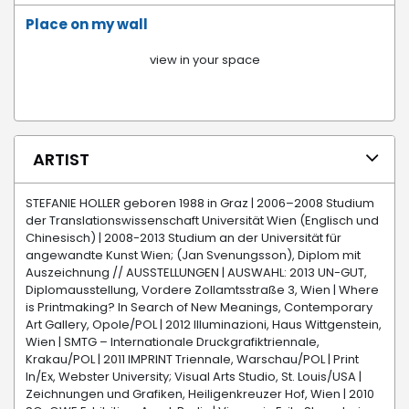
Place on my wall
view in your space
ARTIST
STEFANIE HOLLER geboren 1988 in Graz | 2006–2008 Studium
der Translationswissenschaft Universität Wien (Englisch und
Chinesisch) | 2008-2013 Studium an der Universität für
angewandte Kunst Wien; (Jan Svenungsson), Diplom mit
Auszeichnung // AUSSTELLUNGEN | AUSWAHL: 2013 UN-GUT,
Diplomausstellung, Vordere Zollamtsstraße 3, Wien | Where
is Printmaking? In Search of New Meanings, Contemporary
Art Gallery, Opole/POL | 2012 Illuminazioni, Haus Wittgenstein,
Wien | SMTG – Internationale Druckgrafiktriennale,
Krakau/POL | 2011 IMPRINT Triennale, Warschau/POL | Print
In/Ex, Webster University; Visual Arts Studio, St. Louis/USA |
Zeichnungen und Grafiken, Heiligenkreuzer Hof, Wien | 2010