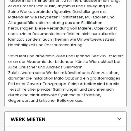
Tänzer:innen, Erfinder:innen, Ärzt:innen, Musiker:innen fängt
er die Präsenz von Musik, Rhythmus und Bewegung ein.
Seine Werke verbinden figurative Darstellungen mit
Materialien wie recycelten Plastikfetzen, Müllsäcken und
Alltagsabfällen, die reliefartig aus den Bildflächen
herausragen. Diese Verbindung von Malerei, Objektkunst
und sozialer Dokumentation reflektiert nicht nur kulturelle
Identität, sondern auch Themen wie Umweltbewusstsein,
Nachhaltigkeit und Ressourcennutzung.
Vava lebt und arbeitet in Wien und Uganda. Seit 2021 studiert
er an der Akademie der bildenden Künste Wien, aktuell bei
Alice Creischer und Andreas Siekmann.
Zuletzt waren seine Werke im Künstlerhaus Wien zu sehen,
darunter die Installation Mato Oput und ein großformatiges
Bild einer Cavera-Tanzgruppe. Seine Arbeiten sind bereits
Teilzahlreicher privater Sammlungen und zeichnen sich
durch eine eindrucksvolle Synthese ausTradition,
Gegenwart und kritischer Reflexion aus.
WERK MIETEN