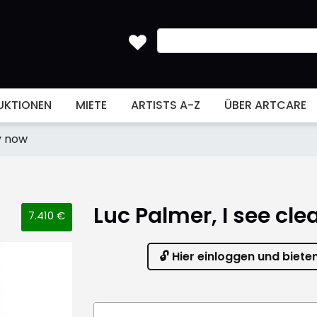
UKTIONEN
MIETE
ARTISTS A-Z
ÜBER ARTCARE
ly now
Luc Palmer, I see cle
7.410 €
🔓 Hier einloggen und biete