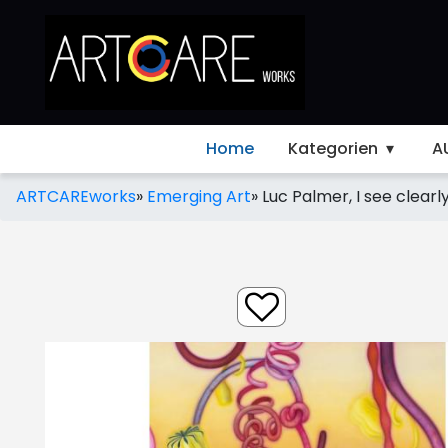
Home
Kategorien
A
ARTCAREworks
»
Emerging Art
»
Luc Palmer, I see clear