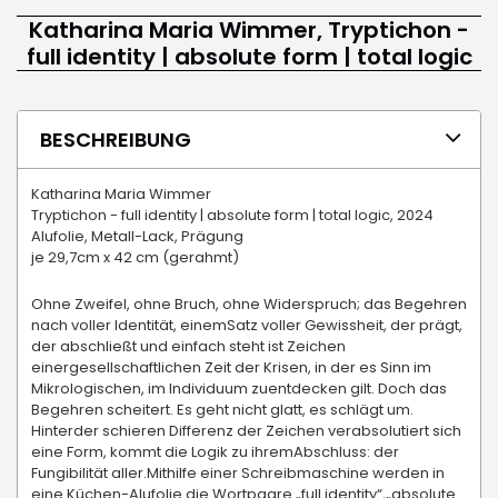
Katharina Maria Wimmer, Tryptichon -
full identity | absolute form | total logic
BESCHREIBUNG
Katharina Maria Wimmer
Tryptichon - full identity | absolute form | total logic, 2024
Alufolie, Metall-Lack, Prägung
je 29,7cm x 42 cm (gerahmt)
Ohne Zweifel, ohne Bruch, ohne Widerspruch; das Begehren
nach voller Identität, einemSatz voller Gewissheit, der prägt,
der abschließt und einfach steht ist Zeichen
einergesellschaftlichen Zeit der Krisen, in der es Sinn im
Mikrologischen, im Individuum zuentdecken gilt. Doch das
Begehren scheitert. Es geht nicht glatt, es schlägt um.
Hinterder schieren Differenz der Zeichen verabsolutiert sich
eine Form, kommt die Logik zu ihremAbschluss: der
Fungibilität aller.Mithilfe einer Schreibmaschine werden in
eine Küchen-Alufolie die Wortpaare „full identity“,„absolute