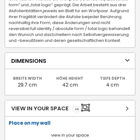
form“ und „total logic“ geprägt. Die Arbeit besteht aus drei
Alufolienblättern,jeweils ein Blatt für ein Wortpaar. Aufgrund
ihrer Fragilität verändert die Alufolie beijeder Berührung
nachhaltig ihre Form, diese Änderungen sind nicht
reversibel.full identity / absolute form / total logic behandelt
den Wunsch und dasScheitern nach Selbstvergewisserung
und -bewußtsein und deren gesellschaftlichen Kontext.
DIMENSIONS
BREITE WIDTH
HÖHE HEIGHT
TIEFE DEPTH
29.7 cm
42 cm
4 cm
VIEW IN YOUR SPACE
AR
Place on my wall
view in your space