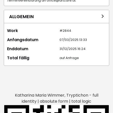
Terminvereinbarung an office@artcare.at
ALLGEMEIN
Work
#2844
Anfangsdatum
07/03/2025 13:33
Enddatum
31/12/2025 16:24
Total fällig
auf Anfrage
Katharina Maria Wimmer, Tryptichon - full
identity | absolute form | total logic