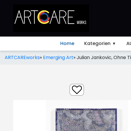
Home
Kategorien
A
ARTCAREworks
»
Emerging Art
»
Julian Jankovic, Ohne Ti