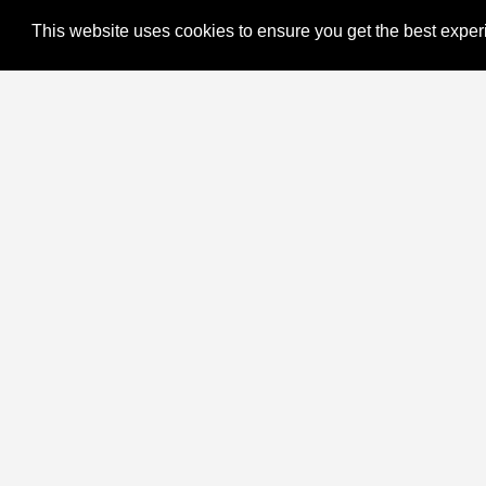
This website uses cookies to ensure you get the best expe
Quick L
ARTCARE | Plattform für Junge &
Zeitgenössiche Kunst
office@artcare.at
Home