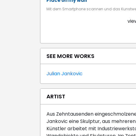
Place on my wall
Mit dem Smartphone scannen und das Kunstwerk
vie
SEE MORE WORKS
Julian Jankovic
ARTIST
Aus Zehntausenden eingeschmolzenen 
Jankovic eine Skulptur, aus mehreren 
Künstler arbeitet mit Industriewerksto
Wandobjekte und Skulpturen. Im Zentr