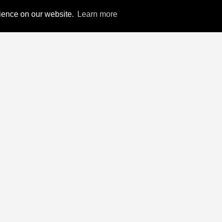
rience on our website.
Learn more
ink
Connect With Us
Facebook