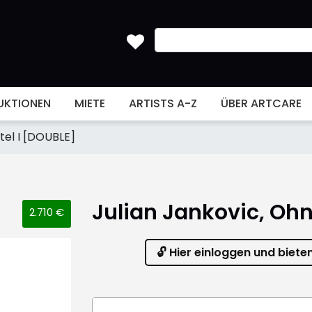
UKTIONEN
MIETE
ARTISTS A-Z
ÜBER ARTCARE
tel I [DOUBLE]
Julian Jankovic, Ohn
2.710 €
🔓 Hier einloggen und biete