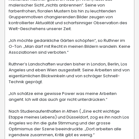
malerischer Sicht „nichts anbrennen“. Seine von
farbenfrohen, floralen Mustern bis hin zu leuchtenden
Gruppenmotiven changierenden Bilder zeugen von
kontrollierter Aktualität und scharfsinniger Observation des
Welt-Geschehens unserer Zeit.
„Ich möchte gedankliche Gärten schöpfen“, so Ruthner im
O-Ton. „Man darf mit Recht in meinen Bildern wandeln. Keine
Assoziationen sind verboten.“
Ruthner’s Landschaften wurden bisher in London, Berlin, Los
Angeles und eben Wien ausgestellt. Seine Arbeiten sind von
eigentümlichen Blickwinkeln und von schräger Schnell-
Technik geprägt.
„Ich schätze eine gewisse Power was meine Arbeiten
angeht. Ich will das auch gar nicht unterdrücken.“
Nach Studienaufenthalten in Athen ( „Eine echt wichtige
Etappe meines Lebens) und Düsseldorf, zog es ihn nach Los
Angeles wo ihn die gute Stimmung und der grosse
Optimismus der Szene beeindruckte. „Dort arbeiten alle
irgendwie zusammen, Kritik gibt es wenig.“