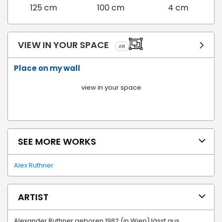
125 cm
100 cm
4 cm
VIEW IN YOUR SPACE
AR
Place on my wall
view in your space
SEE MORE WORKS
Alex Ruthner
ARTIST
Alexander Ruthner geboren 1982 (in Wien) lässt aus