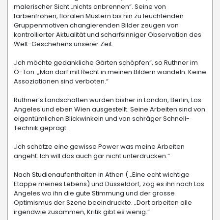
malerischer Sicht „nichts anbrennen“. Seine von
farbenfrohen, floralen Mustern bis hin zu leuchtenden
Gruppenmotiven changierenden Bilder zeugen von
kontrollierter Aktualität und scharfsinniger Observation des
Welt-Geschehens unserer Zeit.
„Ich möchte gedankliche Gärten schöpfen“, so Ruthner im
O-Ton. „Man darf mit Recht in meinen Bildern wandeln. Keine
Assoziationen sind verboten.“
Ruthner’s Landschaften wurden bisher in London, Berlin, Los
Angeles und eben Wien ausgestellt. Seine Arbeiten sind von
eigentümlichen Blickwinkeln und von schräger Schnell-
Technik geprägt.
„Ich schätze eine gewisse Power was meine Arbeiten
angeht. Ich will das auch gar nicht unterdrücken.“
Nach Studienaufenthalten in Athen ( „Eine echt wichtige
Etappe meines Lebens) und Düsseldorf, zog es ihn nach Los
Angeles wo ihn die gute Stimmung und der grosse
Optimismus der Szene beeindruckte. „Dort arbeiten alle
irgendwie zusammen, Kritik gibt es wenig.“