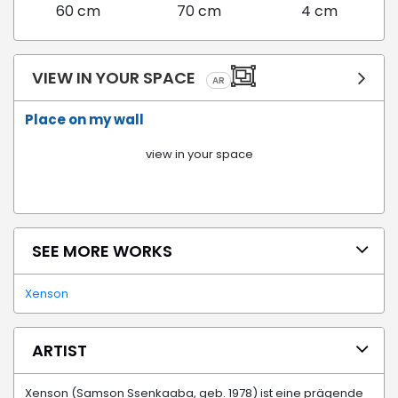
60 cm
70 cm
4 cm
VIEW IN YOUR SPACE
AR
Place on my wall
view in your space
SEE MORE WORKS
Xenson
ARTIST
Xenson (Samson Ssenkaaba, geb. 1978) ist eine prägende