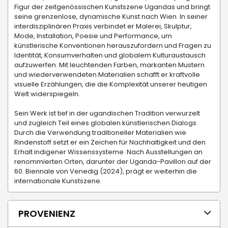
Figur der zeitgenössischen Kunstszene Ugandas und bringt
seine grenzenlose, dynamische Kunst nach Wien. In seiner
interdisziplinären Praxis verbindet er Malerei, Skulptur,
Mode, Installation, Poesie und Performance, um
künstlerische Konventionen herauszufordern und Fragen zu
Identität, Konsumverhalten und globalem Kulturaustausch
aufzuwerfen. Mit leuchtenden Farben, markanten Mustern
und wiederverwendeten Materialien schafft er kraftvolle
visuelle Erzählungen, die die Komplexität unserer heutigen
Welt widerspiegeln.
Sein Werk ist tief in der ugandischen Tradition verwurzelt
und zugleich Teil eines globalen künstlerischen Dialogs.
Durch die Verwendung traditioneller Materialien wie
Rindenstoff setzt er ein Zeichen für Nachhaltigkeit und den
Erhalt indigener Wissenssysteme. Nach Ausstellungen an
renommierten Orten, darunter der Uganda-Pavillon auf der
60. Biennale von Venedig (2024), prägt er weiterhin die
internationale Kunstszene.
PROVENIENZ