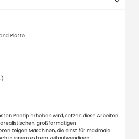
bond Platte
.)
chsten Prinzip erhoben wird, setzen diese Arbeiten
orealistischen, großformatigen
en zeigen Maschinen, die einst für maximale
och in einem extrem zeitaufwendigen,