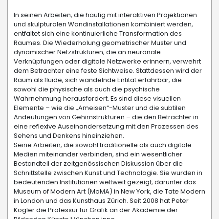
In seinen Arbeiten, die häufig mit interaktiven Projektionen
und skulpturalen Wandinstallationen kombiniert werden,
entfaltet sich eine kontinuierliche Transformation des
Raumes. Die Wiederholung geometrischer Muster und
dynamischer Netzstrukturen, die an neuronale
Verknüpfungen oder digitale Netzwerke erinnern, verwehrt
dem Betrachter eine feste Sichtweise. Stattdessen wird der
Raum als fluide, sich wandelnde Entität erfahrbar, die
sowohl die physische als auch die psychische
Wahrnehmung herausfordert. Es sind diese visuellen
Elemente – wie die „Ameisen“-Muster und die subtilen
Andeutungen von Gehirnstrukturen – die den Betrachter in
eine reflexive Auseinandersetzung mit den Prozessen des
Sehens und Denkens hineinziehen.
Seine Arbeiten, die sowohl traditionelle als auch digitale
Medien miteinander verbinden, sind ein wesentlicher
Bestandteil der zeitgenössischen Diskussion über die
Schnittstelle zwischen Kunst und Technologie. Sie wurden in
bedeutenden Institutionen weltweit gezeigt, darunter das
Museum of Modern Art (MoMA) in New York, die Tate Modern
in London und das Kunsthaus Zürich. Seit 2008 hat Peter
Kogler die Professur für Grafik an der Akademie der