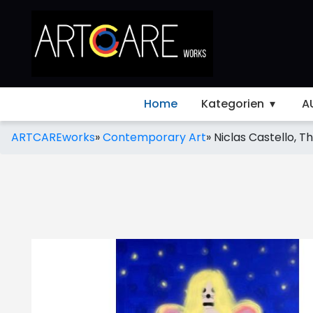
Home
Kategorien
A
ARTCAREworks
»
Contemporary Art
»
Niclas Castello, T