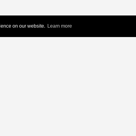
rience on our website.
Learn more
ink
Connect With Us