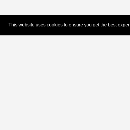
This website uses cookies to ensure you get the best expe
Quick L
ARTCARE | Plattform für Junge &