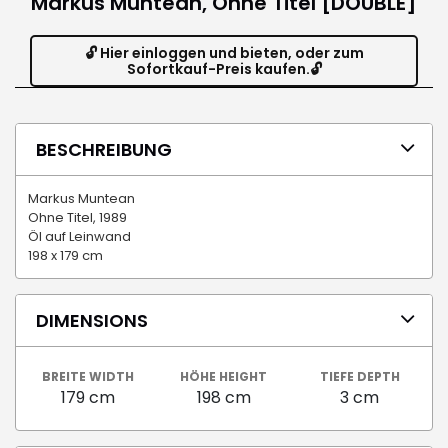
Markus Muntean, Ohne Titel [DOUBLE]
🔓 Hier einloggen und bieten, oder zum
Sofortkauf-Preis kaufen.🔓
BESCHREIBUNG
Markus Muntean
Ohne Titel, 1989
Öl auf Leinwand
198 x 179 cm
DIMENSIONS
BREITE WIDTH
HÖHE HEIGHT
TIEFE DEPTH
179 cm
198 cm
3 cm