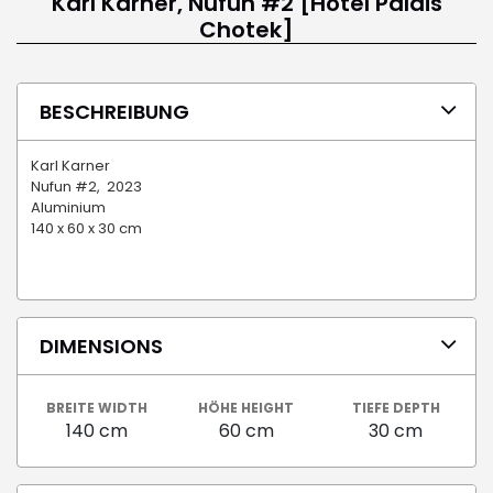
Karl Karner, Nufun #2 [Hotel Palais
Chotek]
BESCHREIBUNG
Karl Karner
Nufun #2, 2023
Aluminium
140 x 60 x 30 cm
DIMENSIONS
BREITE WIDTH
HÖHE HEIGHT
TIEFE DEPTH
140 cm
60 cm
30 cm