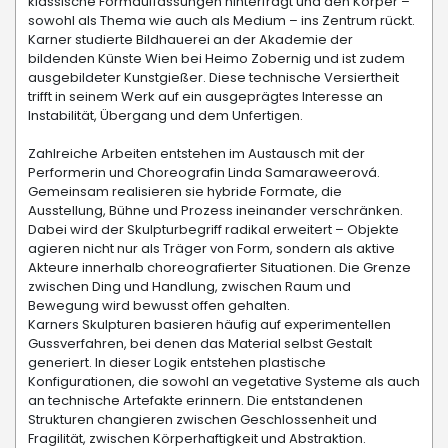
klassische Formauffassungen hinterfragt und den Körper –
sowohl als Thema wie auch als Medium – ins Zentrum rückt.
Karner studierte Bildhauerei an der Akademie der
bildenden Künste Wien bei Heimo Zobernig und ist zudem
ausgebildeter Kunstgießer. Diese technische Versiertheit
trifft in seinem Werk auf ein ausgeprägtes Interesse an
Instabilität, Übergang und dem Unfertigen.
Zahlreiche Arbeiten entstehen im Austausch mit der
Performerin und Choreografin Linda Samaraweerová.
Gemeinsam realisieren sie hybride Formate, die
Ausstellung, Bühne und Prozess ineinander verschränken.
Dabei wird der Skulpturbegriff radikal erweitert – Objekte
agieren nicht nur als Träger von Form, sondern als aktive
Akteure innerhalb choreografierter Situationen. Die Grenze
zwischen Ding und Handlung, zwischen Raum und
Bewegung wird bewusst offen gehalten.
Karners Skulpturen basieren häufig auf experimentellen
Gussverfahren, bei denen das Material selbst Gestalt
generiert. In dieser Logik entstehen plastische
Konfigurationen, die sowohl an vegetative Systeme als auch
an technische Artefakte erinnern. Die entstandenen
Strukturen changieren zwischen Geschlossenheit und
Fragilität, zwischen Körperhaftigkeit und Abstraktion.