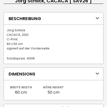
Jörg Schlick, CACACA [ SAV26 ]
BESCHREIBUNG
Jörg Schlick
CACACA, 2001
C-Print
60 x 50 cm
signiert auf der Vorderseite
Schätzpreis: 400€
DIMENSIONS
BREITE WIDTH
HÖHE HEIGHT
60 cm
50 cm