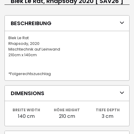
Blek Le Rat, Rhapsody 2020 [ SAV26 ]
BESCHREIBUNG
Blek Le Rat
Rhapsody, 2020
Mischtechnik auf Leinwand
210cm x 140cm
*Folgerechtszuschlag
DIMENSIONS
BREITE WIDTH
HÖHE HEIGHT
TIEFE DEPTH
140 cm
210 cm
3 cm