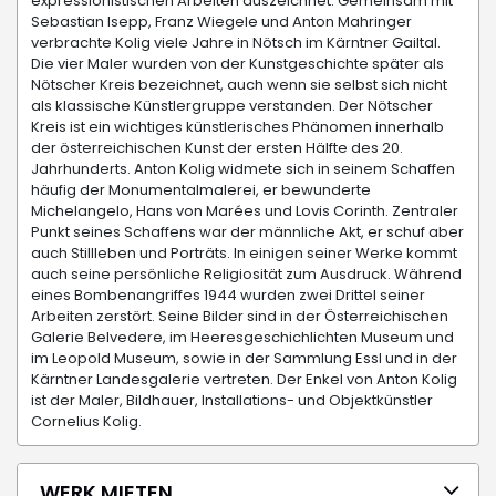
expressionistischen Arbeiten auszeichnet. Gemeinsam mit
Sebastian Isepp, Franz Wiegele und Anton Mahringer
verbrachte Kolig viele Jahre in Nötsch im Kärntner Gailtal.
Die vier Maler wurden von der Kunstgeschichte später als
Nötscher Kreis bezeichnet, auch wenn sie selbst sich nicht
als klassische Künstlergruppe verstanden. Der Nötscher
Kreis ist ein wichtiges künstlerisches Phänomen innerhalb
der österreichischen Kunst der ersten Hälfte des 20.
Jahrhunderts. Anton Kolig widmete sich in seinem Schaffen
häufig der Monumentalmalerei, er bewunderte
Michelangelo, Hans von Marées und Lovis Corinth. Zentraler
Punkt seines Schaffens war der männliche Akt, er schuf aber
auch Stillleben und Porträts. In einigen seiner Werke kommt
auch seine persönliche Religiosität zum Ausdruck. Während
eines Bombenangriffes 1944 wurden zwei Drittel seiner
Arbeiten zerstört. Seine Bilder sind in der Österreichischen
Galerie Belvedere, im Heeresgeschichlichten Museum und
im Leopold Museum, sowie in der Sammlung Essl und in der
Kärntner Landesgalerie vertreten. Der Enkel von Anton Kolig
ist der Maler, Bildhauer, Installations- und Objektkünstler
Cornelius Kolig.
WERK MIETEN